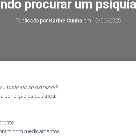
ndo procurar um psiquia
Publicado por
Karine Cunha
em
10/06/2025
a… pode ser só estresse?
 condição psiquiátrica.
arente.
lhoram com medicamentos.