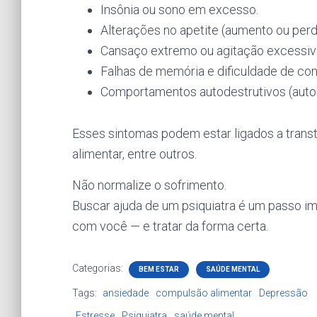
Insônia ou sono em excesso.
Alterações no apetite (aumento ou perd
Cansaço extremo ou agitação excessiv
Falhas de memória e dificuldade de co
Comportamentos autodestrutivos (automu
Esses sintomas podem estar ligados a trans
alimentar, entre outros.
Não normalize o sofrimento.
Buscar ajuda de um psiquiatra é um passo i
com você — e tratar da forma certa.
Categorias:
BEM ESTAR
SAÚDE MENTAL
Tags:
ansiedade
compulsão alimentar
Depressão
Estresse
Psiquiatra
saúde mental