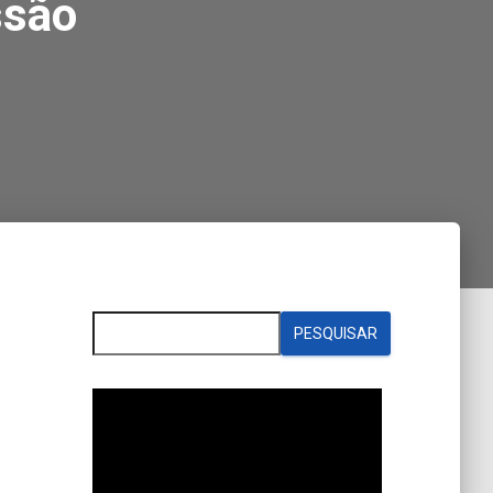
ssão
PESQUISAR