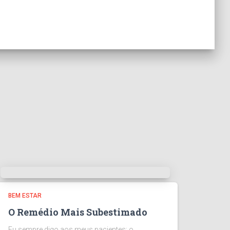
BEM ESTAR
O Remédio Mais Subestimado
Eu sempre digo aos meus pacientes: o