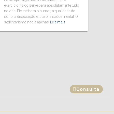
exercício físico serve para absolutamente tudo
na vida. Ele melhora o humor, a qualidade do
sono, a disposição e, claro, a saúde mental. O
sedentarismo não é apenas
Leia mais
Consulta