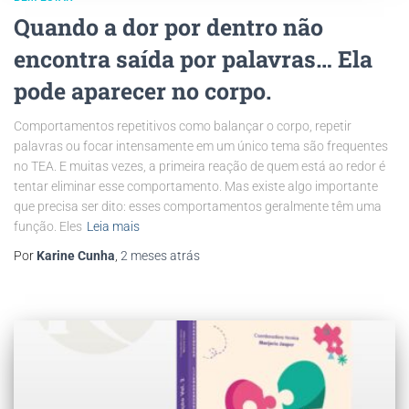
Quando a dor por dentro não
encontra saída por palavras… Ela
pode aparecer no corpo.
Comportamentos repetitivos como balançar o corpo, repetir
palavras ou focar intensamente em um único tema são frequentes
no TEA. E muitas vezes, a primeira reação de quem está ao redor é
tentar eliminar esse comportamento. Mas existe algo importante
que precisa ser dito: esses comportamentos geralmente têm uma
função. Eles
Leia mais
Por
Karine Cunha
,
2 meses
atrás