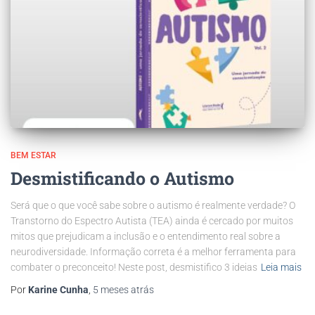
BEM ESTAR
Desmistificando o Autismo
Será que o que você sabe sobre o autismo é realmente verdade? O
Transtorno do Espectro Autista (TEA) ainda é cercado por muitos
mitos que prejudicam a inclusão e o entendimento real sobre a
neurodiversidade. Informação correta é a melhor ferramenta para
combater o preconceito! Neste post, desmistifico 3 ideias
Leia mais
Por
Karine Cunha
,
5 meses
atrás