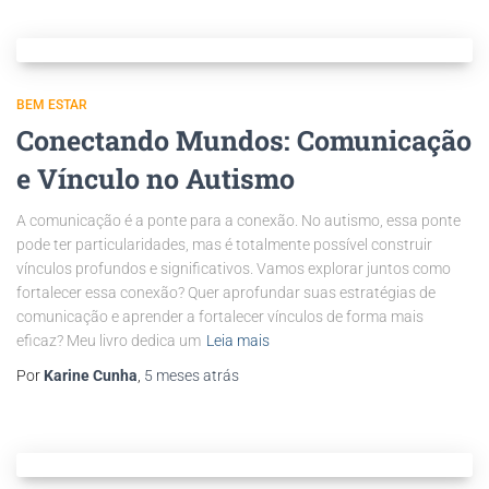
BEM ESTAR
Conectando Mundos: Comunicação
e Vínculo no Autismo
A comunicação é a ponte para a conexão. No autismo, essa ponte
pode ter particularidades, mas é totalmente possível construir
vínculos profundos e significativos. Vamos explorar juntos como
fortalecer essa conexão? Quer aprofundar suas estratégias de
comunicação e aprender a fortalecer vínculos de forma mais
eficaz? Meu livro dedica um
Leia mais
Por
Karine Cunha
,
5 meses
atrás