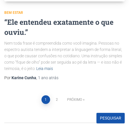
BEM ESTAR
“Ele entendeu exatamente o que
ouviu.”
Nem toda frase é compreendida como você imagina. Pessoas no
espectro autista tendem a interpretar a linguagem de forma literal,
o que pode causar confusões no cotidiano. Uma instrução simples
como “fique de olho” pode ser seguida ao pé da letra — e isso não é
teimosia, é o jeito
Leia mais
Por
Karine Cunha
,
1 ano
atrás
1
2
PRÓXIMO
PESQUISAR