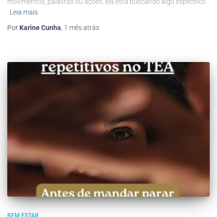
movimentos, palavras ou ações, ela está buscando algo específico.
Leia mais
Por
Karine Cunha
,
1 mês
atrás
BEM ESTAR