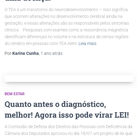
O TEA é um transtorno do neurodesenvolvimento — isso significa
que ocorrem alterações no desenvolvimento cerebral ainda na
gestação, e essas alterações são as responsáveis pelos sintomas
clínicos.⠀Pesquisas com exames como a ressonância magnética
identificam diferenças no volume e na estrutura de certas regiões
do cérebro em pessoas com TEA.Além
Leia mais
Por
Karine Cunha
,
1 ano
atrás
BEM ESTAR
Quanto antes o diagnóstico,
melhor! Agora isso pode virar LEI!
A Comissão de Defesa dos Direitos das Pessoas com Deficiência da
Câmara dos Deputados aprovou no dia 18/07 um projeto de lei que