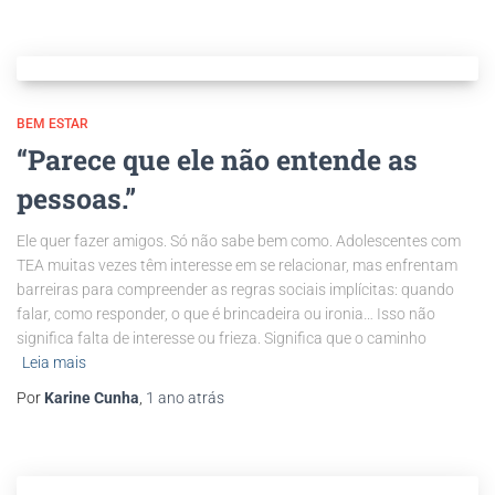
BEM ESTAR
“Parece que ele não entende as
pessoas.”
Ele quer fazer amigos. Só não sabe bem como. Adolescentes com
TEA muitas vezes têm interesse em se relacionar, mas enfrentam
barreiras para compreender as regras sociais implícitas: quando
falar, como responder, o que é brincadeira ou ironia… Isso não
significa falta de interesse ou frieza. Significa que o caminho
Leia mais
Por
Karine Cunha
,
1 ano
atrás