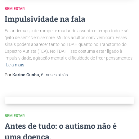
BEM ESTAR
Impulsividade na fala
Falar demais, interromper e mudar de assunto o tempo todo é só
“jeito de ser”? Nem sempre. Muitos adultos convivem com: Esses
sinais podem aparecer tanto no TDAH quanto no Transtorno do
Espectro Autista (TEA). No TDAH, isso costuma estar ligado à
impulsividade, agitação mental e dificuldade de frear pensamentos
Leia mais
Por
Karine Cunha
,
6 meses
atrás
BEM ESTAR
Antes de tudo: o autismo não é
uma doença.