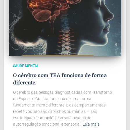
SAÚDE MENTAL
O cérebro com TEA funciona de forma
diferente.
O cérebro das pessoas diagnosticadas com Transtorno
do Espectro Autista funciona de uma forma
fundamentalmente diferente, e os comportamentos
repetitivos não são caprichos ou manias — são
estratégias neurobiológicas sofisticadas de
autorregulação emocional e sensorial.
Leia mais