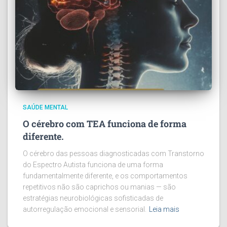
SAÚDE MENTAL
O cérebro com TEA funciona de forma
diferente.
O cérebro das pessoas diagnosticadas com Transtorno
do Espectro Autista funciona de uma forma
fundamentalmente diferente, e os comportamentos
repetitivos não são caprichos ou manias — são
estratégias neurobiológicas sofisticadas de
autorregulação emocional e sensorial.
Leia mais