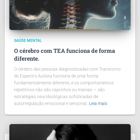
SAÚDE MENTAL
O cérebro com TEA funciona de forma
diferente.
O cérebro das pessoas diagnosticadas com Transtorno
do Espectro Autista funciona de uma forma
fundamentalmente diferente, e os comportamentos
repetitivos não são caprichos ou manias — são
estratégias neurobiológicas sofisticadas de
autorregulação emocional e sensorial.
Leia mais