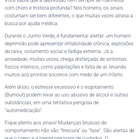
Você sabia que a depressão nem sempre se manifesta
com choro e tristeza profunda? Nos homens, os sinais
costumam ser bem diferentes, o que muitas vezes atrasa a
busca por ajuda médica.
Durante o Junho Verde, é fundamental alertar: um homem
deprimido pode apresentar irritabilidade crônica, explosões
de raiva, isolamento social e fadiga extrema. Já a
ansiedade, muitas vezes, chega disfarçada de sintomas
físicos intensos, como palpitações e falta de ar, levando
muitos aos prontos-socorros com medo de um infarto.
Além disso, o estresse excessivo e o esgotamento
(Burnout) podem levar ao uso abusivo de álcool e outras
substâncias, em uma tentativa perigosa de
“automedicação”.
Fique atento aos sinais! Mudanças bruscas de
comportamento não são “frescura” ou “fase”. São alertas de
que o corpo e a mente precisam de cuidados. O