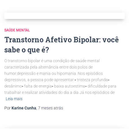
SAÚDE MENTAL
Transtorno Afetivo Bipolar: você
sabe o que é?
O transtorno bipolar é uma condição de saúde mental
caracterizada pela alternância entre dois polos de
humor:depressão e mania ou hipomania. Nos episódios
depressivos, a pessoa pode apresentar:▪️ tristeza profunda▪️
desânimo▪️ falta de energia▪️ baixa autoestima▪️ dificuldade para
trabalhar e realizar atividades do dia a dia Já nos episódios de
Leia mais
Por
Karine Cunha
,
7 meses
atrás