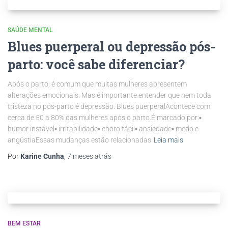
SAÚDE MENTAL
Blues puerperal ou depressão pós-
parto: você sabe diferenciar?
Após o parto, é comum que muitas mulheres apresentem
alterações emocionais. Mas é importante entender que nem toda
tristeza no pós-parto é depressão. Blues puerperalAcontece com
cerca de 50 a 80% das mulheres após o parto.É marcado por:▪️
humor instável▪️ irritabilidade▪️ choro fácil▪️ ansiedade▪️ medo e
angústiaEssas mudanças estão relacionadas
Leia mais
Por
Karine Cunha
,
7 meses
atrás
BEM ESTAR