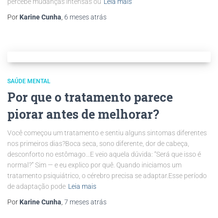
percebe mudanças intensas ou
Leia mais
Por
Karine Cunha
,
6 meses
atrás
SAÚDE MENTAL
Por que o tratamento parece
piorar antes de melhorar?
Você começou um tratamento e sentiu alguns sintomas diferentes
nos primeiros dias?Boca seca, sono diferente, dor de cabeça,
desconforto no estômago…E veio aquela dúvida: “Será que isso é
normal?” Sim — e eu explico por quê. Quando iniciamos um
tratamento psiquiátrico, o cérebro precisa se adaptar.Esse período
de adaptação pode
Leia mais
Por
Karine Cunha
,
7 meses
atrás