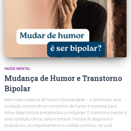
SAÚDE MENTAL
Mudança de Humor e Transtorno
Bipolar
Nem toda mudança de humor é bipolaridade — e diferenciar uma
oscilação comum de um transtorno de humor é essencial para
evitar diagnósticos precipitados ou estigmas. O transtorno bipolar é
uma condição clínica, séria e tratável. Precisa de diagnóstico
psiquiátrico, acompanhamento e cuidado contínuo. Se você