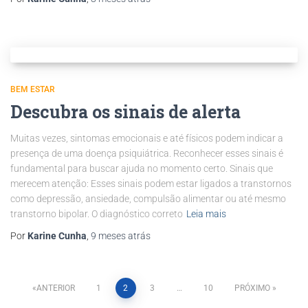
BEM ESTAR
Descubra os sinais de alerta
Muitas vezes, sintomas emocionais e até físicos podem indicar a
presença de uma doença psiquiátrica. Reconhecer esses sinais é
fundamental para buscar ajuda no momento certo. Sinais que
merecem atenção: Esses sinais podem estar ligados a transtornos
como depressão, ansiedade, compulsão alimentar ou até mesmo
transtorno bipolar. O diagnóstico correto
Leia mais
Por
Karine Cunha
,
9 meses
atrás
ANTERIOR
1
2
3
…
10
PRÓXIMO