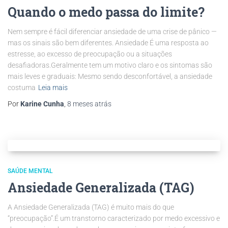
Quando o medo passa do limite?
Nem sempre é fácil diferenciar ansiedade de uma crise de pânico —
mas os sinais são bem diferentes. Ansiedade É uma resposta ao
estresse, ao excesso de preocupação ou a situações
desafiadoras.Geralmente tem um motivo claro e os sintomas são
mais leves e graduais: Mesmo sendo desconfortável, a ansiedade
costuma
Leia mais
Por
Karine Cunha
,
8 meses
atrás
SAÚDE MENTAL
Ansiedade Generalizada (TAG)
A Ansiedade Generalizada (TAG) é muito mais do que
“preocupação”.É um transtorno caracterizado por medo excessivo e