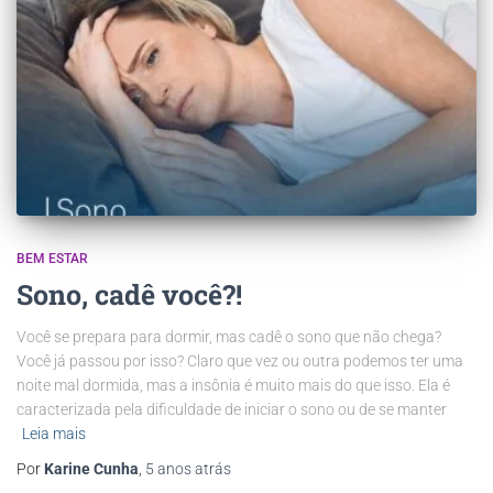
BEM ESTAR
Sono, cadê você?!
Você se prepara para dormir, mas cadê o sono que não chega?
Você já passou por isso? Claro que vez ou outra podemos ter uma
noite mal dormida, mas a insônia é muito mais do que isso. Ela é
caracterizada pela dificuldade de iniciar o sono ou de se manter
Leia mais
Por
Karine Cunha
,
5 anos
atrás