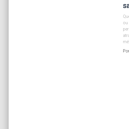
s
Que
ou 
per
atr
mé
Po