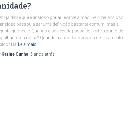
anidade?
m já disse que é ansioso por aí, levante a mão! Se dizer ansioso
ansiosa passou a ser uma definição bastante comum, mas a
gunta que fica é: Quando a ansiedade passa do limite a ponto de
apalhar a sua rotina? Quando a ansiedade precisa de tratamento
dico? Há
Leia mais
r
Karine Cunha
,
5 anos
atrás