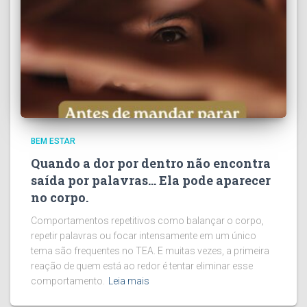
BEM ESTAR
Quando a dor por dentro não encontra
saída por palavras… Ela pode aparecer
no corpo.
Comportamentos repetitivos como balançar o corpo,
repetir palavras ou focar intensamente em um único
tema são frequentes no TEA. E muitas vezes, a primeira
reação de quem está ao redor é tentar eliminar esse
comportamento.
Leia mais