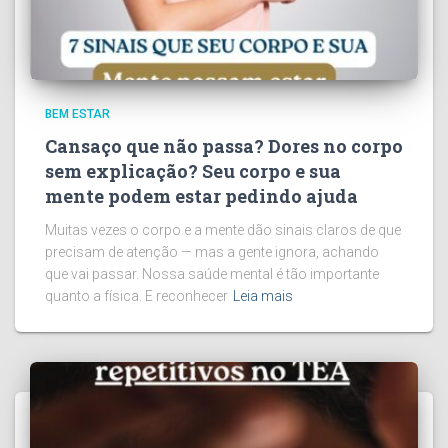
BEM ESTAR
Cansaço que não passa? Dores no corpo
sem explicação? Seu corpo e sua
mente podem estar pedindo ajuda
Muitas vezes o corpo e a mente dão sinais claros de que
precisam de atenção — mas a gente ignora, achando
que vai passar. Nossa saúde mental é tão importante
quanto a física. E reconhecer
Leia mais