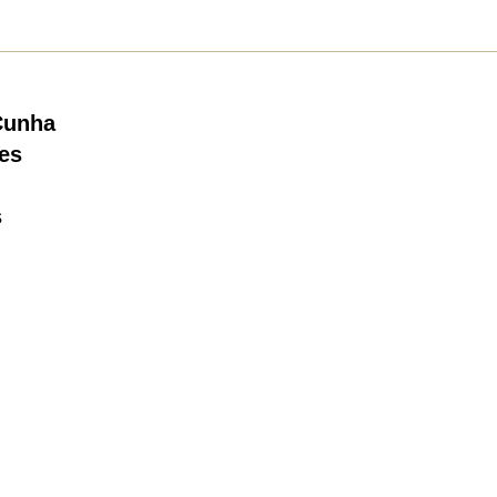
Cunha
es
s