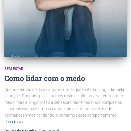
BEM ESTAR
Como lidar com o medo
Quando temos medo de algo, é normal que tentemos fugir daquela
situação. E, a princípio, sentimos alívio de não precisar enfrentar o
medo, mas a longo prazo a sensação não é nada boa porque nos
sentimos incapazes, nossa autoestima é afetada e os medos
permanecem nos rondando. Chamamos esse comportamento
Leia mais
Por
Karine Cunha
,
5 anos
atrás