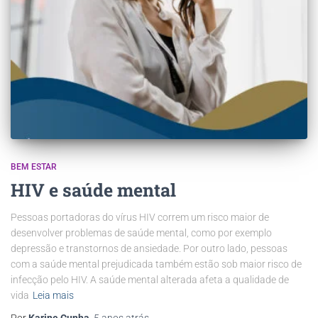
BEM ESTAR
HIV e saúde mental
Pessoas portadoras do vírus HIV correm um risco maior de
desenvolver problemas de saúde mental, como por exemplo
depressão e transtornos de ansiedade. Por outro lado, pessoas
com a saúde mental prejudicada também estão sob maior risco de
infecção pelo HIV. A saúde mental alterada afeta a qualidade de
vida
Leia mais
Por
Karine Cunha
,
5 anos
atrás