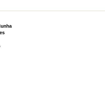
Cunha
es
s